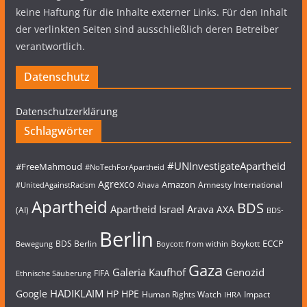
keine Haftung für die Inhalte externer Links. Für den Inhalt
der verlinkten Seiten sind ausschließlich deren Betreiber
verantwortlich.
Datenschutz
Datenschutzerklärung
Schlagwörter
#UNInvestigateApartheid
#FreeMahmoud
#NoTechForApartheid
Agrexco
Amazon
Amnesty International
#UnitedAgainstRacism
Ahava
Apartheid
BDS
Apartheid Israel
Arava
AXA
(AI)
BDS-
Berlin
ECCP
BDS Berlin
Boykott
Bewegung
Boycott from within
Gaza
Galeria Kaufhof
Genozid
FIFA
Ethnische Säuberung
HADIKLAIM
Google
HP
HPE
Human Rights Watch
Impact
IHRA