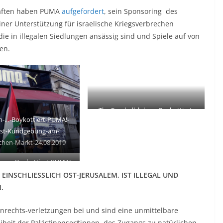
haften haben PUMA
aufgefordert
, sein Sponsoring des
iner Unterstützung für israelische Kriegsverbrechen
die in illegalen Siedlungen ansässig sind und Spiele auf von
en.
The Fussballclubs … Boykottiert-
-…-Boykottiert-PUMA!-
PUMA!-Protest-Kundgebung-am-
est-Kundgebung-am-
Hackeschen-Markt 24.08.2019
hen-Markt-24.08.2019
rs … Boykottiert-PUMA!-
est-Kundgebung-am-
 EINSCHLIESSLICH OST-JERUSALEM, IST ILLEGAL UND
hen-Markt-24.08.2019
.
nrechts-verletzungen bei und sind eine unmittelbare
heit der Palästinenser*innen, des Zugangs zu natürlichen