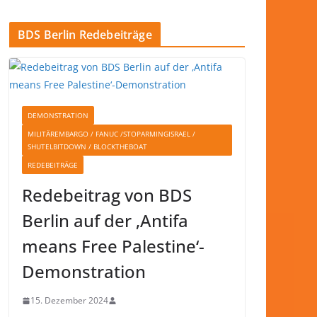
BDS Berlin Redebeiträge
DEMONSTRATION
MILITÄREMBARGO / FANUC /STOPARMINGISRAEL /
SHUTELBITDOWN / BLOCKTHEBOAT
REDEBEITRÄGE
Redebeitrag von BDS
Berlin auf der ‚Antifa
means Free Palestine‘-
Demonstration
15. Dezember 2024