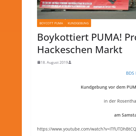
BOYCOTT PUMA
KUNDGEBUNG
Boykottiert PUMA! P
Hackeschen Markt
18. August 2019
BDS 
Kundgebung vor dem PUMA
in der
Rosenthal
am Samsta
https://www.youtube.com/watch?v=ITfUTDhBtC