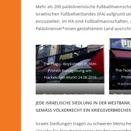
Mehr als 200 palästinensische Fußballmannsc
Israelischen Fußballverbandes (IFA) aufgrund se
einzustellen. Im IFA sind Fußballmannschaften, 
Palästinenser*innen gestohlenem Land ausricht
The-Flag-…-Boykottiert-PUMA!-
The-Team
Protest-Kundgebung-am-
Prot
Hackeschen-Markt-24.08.2019
Hackesc
The boot … Boykottiert-PUMA!-
The Banne
Protest-Kundgebung-am-
Prot
JEDE ISRAELISCHE SIEDLUNG IN DER WESTBANK,
Hackeschen-Markt-24.08.2019
Hackesc
GEMÄSS VÖLKERRECHT EIN KRIEGSVERBRECHEN
Israels Siedlungen tragen zu schweren Mensche
Ursache für Einschränkungen der Bewegungsfrei