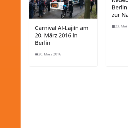
Berli
zur N
23. Mai
Carnival Al-Lajiìn am
20. März 2016 in
Berlin
20. März 2016