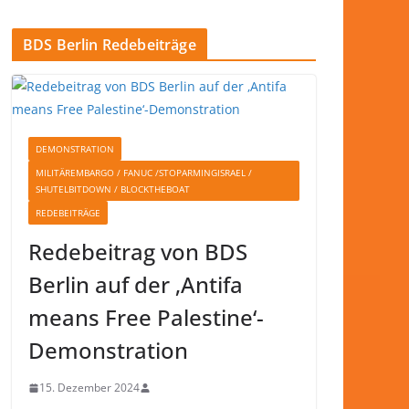
BDS Berlin Redebeiträge
DEMONSTRATION
MILITÄREMBARGO / FANUC /STOPARMINGISRAEL /
SHUTELBITDOWN / BLOCKTHEBOAT
REDEBEITRÄGE
Redebeitrag von BDS
Berlin auf der ‚Antifa
means Free Palestine‘-
Demonstration
15. Dezember 2024