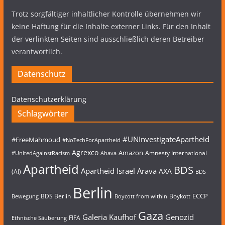
Trotz sorgfältiger inhaltlicher Kontrolle übernehmen wir
keine Haftung für die Inhalte externer Links. Für den Inhalt
der verlinkten Seiten sind ausschließlich deren Betreiber
verantwortlich.
Datenschutz
Datenschutzerklärung
Schlagwörter
#UNInvestigateApartheid
#FreeMahmoud
#NoTechForApartheid
Agrexco
Amazon
Amnesty International
#UnitedAgainstRacism
Ahava
Apartheid
BDS
Apartheid Israel
Arava
AXA
(AI)
BDS-
Berlin
ECCP
BDS Berlin
Boykott
Bewegung
Boycott from within
Gaza
Galeria Kaufhof
Genozid
FIFA
Ethnische Säuberung