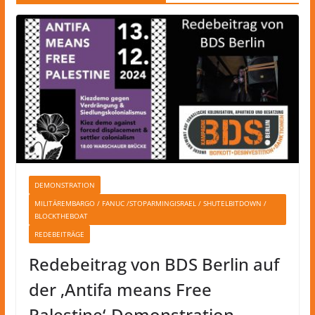
DEMONSTRATION
MILITÄREMBARGO / FANUC /STOPARMINGISRAEL / SHUTELBITDOWN /
BLOCKTHEBOAT
REDEBEITRÄGE
Redebeitrag von BDS Berlin auf
der ‚Antifa means Free
Palestine‘-Demonstration