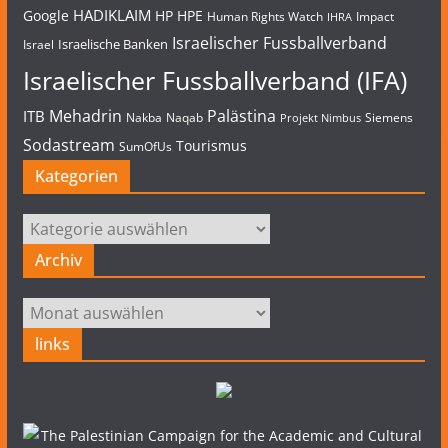
HADIKLAIM
Google
HP
HPE
Human Rights Watch
Impact
IHRA
Israelischer Fussballverband
Israelische Banken
Israel
Israelischer Fussballverband (IFA)
Mehadrin
Palästina
ITB
Nakba
Naqab
Siemens
Projekt Nimbus
Sodastream
Tourismus
SumOfUs
Kategorien
Kategorien
Archiv
Archiv
links