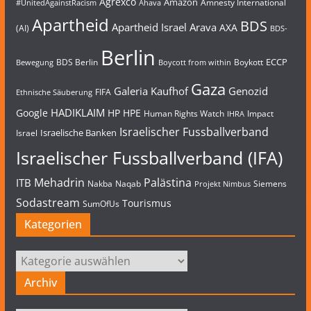
Agrexco
Amazon
Amnesty International
#UnitedAgainstRacism
Ahava
Apartheid
BDS
Apartheid Israel
Arava
AXA
(AI)
BDS-
Berlin
ECCP
BDS Berlin
Boykott
Bewegung
Boycott from within
Gaza
Galeria Kaufhof
Genozid
FIFA
Ethnische Säuberung
HADIKLAIM
Google
HP
HPE
Human Rights Watch
Impact
IHRA
Israelischer Fussballverband
Israelische Banken
Israel
Israelischer Fussballverband (IFA)
Mehadrin
Palästina
ITB
Nakba
Naqab
Siemens
Projekt Nimbus
Sodastream
Tourismus
SumOfUs
Kategorien
Kategorien
Archiv