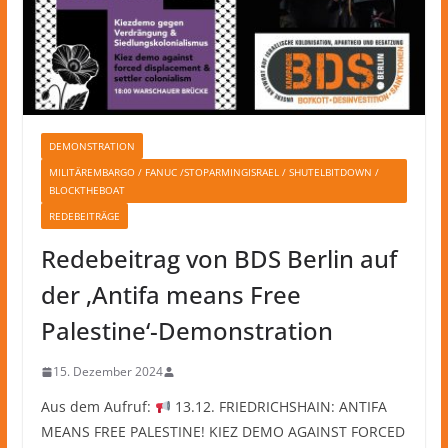
DEMONSTRATION
MILITÄREMBARGO / FANUC /STOPARMINGISRAEL / SHUTELBITDOWN /
BLOCKTHEBOAT
REDEBEITRÄGE
Redebeitrag von BDS Berlin auf
der ‚Antifa means Free
Palestine‘-Demonstration
15. Dezember 2024
Aus dem Aufruf:
13.12. FRIEDRICHSHAIN: ANTIFA
MEANS FREE PALESTINE! KIEZ DEMO AGAINST FORCED