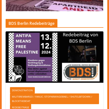
BDS Berlin Redebeiträge
DEMONSTRATION
MILITÄREMBARGO / FANUC /STOPARMINGISRAEL / SHUTELBITDOWN /
BLOCKTHEBOAT
REDEBEITRÄGE