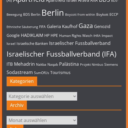
Apartheid Israel
Arava
AXA
(AI)
BDS-
Berlin
ECCP
BDS Berlin
Boykott
Bewegung
Boycott from within
Gaza
Galeria Kaufhof
Genozid
FIFA
Ethnische Säuberung
HADIKLAIM
Google
HP
HPE
Human Rights Watch
Impact
IHRA
Israelischer Fussballverband
Israelische Banken
Israel
Israelischer Fussballverband (IFA)
Mehadrin
Palästina
ITB
Nakba
Naqab
Siemens
Projekt Nimbus
Sodastream
Tourismus
SumOfUs
Kategorien
Kategorien
Archiv
Archiv