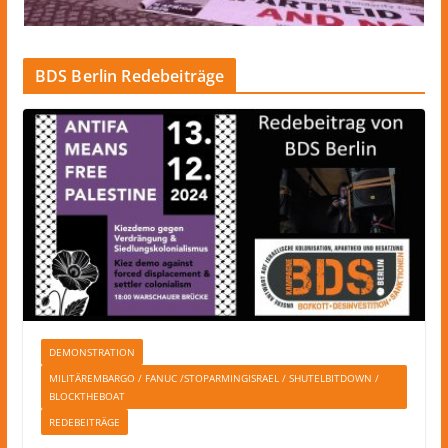
BDS Berlin Redebeiträge
DEMONSTRATION
MILITÄREMBARGO / FANUC /STOPARMINGISRAEL / SHUTELBITDOWN /
BLOCKTHEBOAT
REDEBEITRÄGE