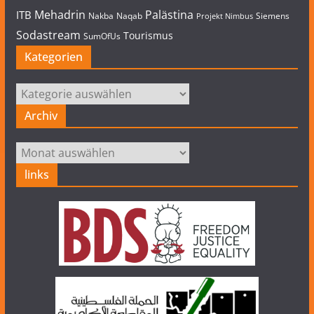
Mehadrin
Palästina
ITB
Nakba
Naqab
Siemens
Projekt Nimbus
Sodastream
Tourismus
SumOfUs
Kategorien
Kategorien
Archiv
Archiv
links