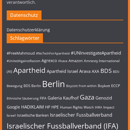
verantwortlich.
Datenschutz
Datenschutzerklärung
Schlagwörter
#UNInvestigateApartheid
#FreeMahmoud
#NoTechForApartheid
Agrexco
Amazon
Amnesty International
#UnitedAgainstRacism
Ahava
Apartheid
BDS
Apartheid Israel
Arava
AXA
(AI)
BDS-
Berlin
ECCP
BDS Berlin
Boykott
Bewegung
Boycott from within
Gaza
Galeria Kaufhof
Genozid
FIFA
Ethnische Säuberung
HADIKLAIM
Google
HP
HPE
Human Rights Watch
Impact
IHRA
Israelischer Fussballverband
Israelische Banken
Israel
Israelischer Fussballverband (IFA)