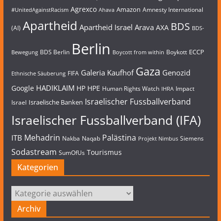
Agrexco
Amazon
Amnesty International
#UnitedAgainstRacism
Ahava
Apartheid
BDS
Apartheid Israel
Arava
AXA
(AI)
BDS-
Berlin
ECCP
BDS Berlin
Boykott
Bewegung
Boycott from within
Gaza
Galeria Kaufhof
Genozid
FIFA
Ethnische Säuberung
HADIKLAIM
Google
HP
HPE
Human Rights Watch
Impact
IHRA
Israelischer Fussballverband
Israelische Banken
Israel
Israelischer Fussballverband (IFA)
Mehadrin
Palästina
ITB
Nakba
Naqab
Siemens
Projekt Nimbus
Sodastream
Tourismus
SumOfUs
Kategorien
Kategorien
Archiv