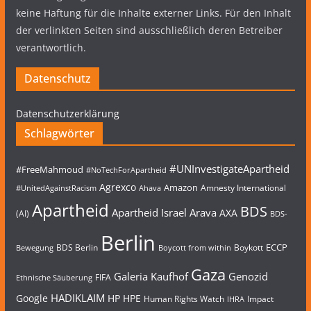
keine Haftung für die Inhalte externer Links. Für den Inhalt
der verlinkten Seiten sind ausschließlich deren Betreiber
verantwortlich.
Datenschutz
Datenschutzerklärung
Schlagwörter
#UNInvestigateApartheid
#FreeMahmoud
#NoTechForApartheid
Agrexco
Amazon
Amnesty International
#UnitedAgainstRacism
Ahava
Apartheid
BDS
Apartheid Israel
Arava
AXA
(AI)
BDS-
Berlin
ECCP
BDS Berlin
Boykott
Bewegung
Boycott from within
Gaza
Galeria Kaufhof
Genozid
FIFA
Ethnische Säuberung
HADIKLAIM
Google
HP
HPE
Human Rights Watch
Impact
IHRA