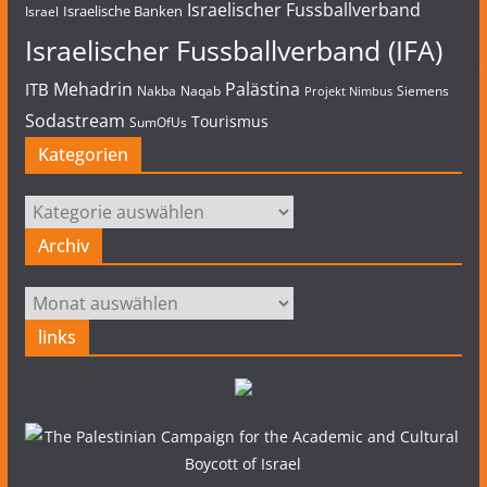
Israelischer Fussballverband
Israelische Banken
Israel
Israelischer Fussballverband (IFA)
Mehadrin
Palästina
ITB
Nakba
Naqab
Siemens
Projekt Nimbus
Sodastream
Tourismus
SumOfUs
Kategorien
Kategorien
Archiv
Archiv
links