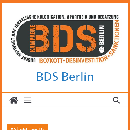
Zum
Inhalt
springen
BDS Berlin
#SheMovesUs