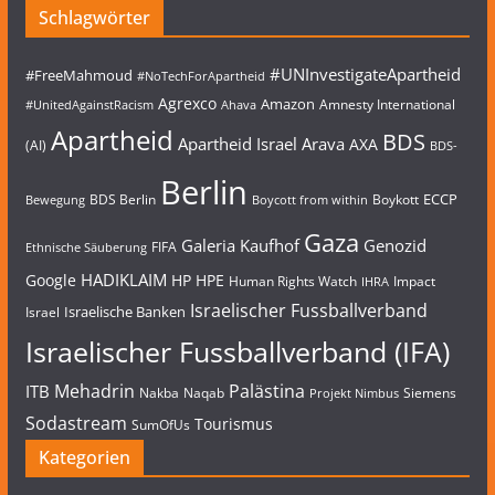
Schlagwörter
#UNInvestigateApartheid
#FreeMahmoud
#NoTechForApartheid
Agrexco
Amazon
Amnesty International
#UnitedAgainstRacism
Ahava
Apartheid
BDS
Apartheid Israel
Arava
AXA
(AI)
BDS-
Berlin
ECCP
BDS Berlin
Boykott
Bewegung
Boycott from within
Gaza
Galeria Kaufhof
Genozid
FIFA
Ethnische Säuberung
HADIKLAIM
Google
HP
HPE
Human Rights Watch
Impact
IHRA
Israelischer Fussballverband
Israelische Banken
Israel
Israelischer Fussballverband (IFA)
Mehadrin
Palästina
ITB
Nakba
Naqab
Siemens
Projekt Nimbus
Sodastream
Tourismus
SumOfUs
Kategorien