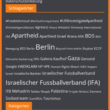
Datenschutzerklärung
Schlagwörter
#UNInvestigateApartheid
#FreeMahmoud
#NoTechForApartheid
Agrexco
Amazon
Amnesty International
#UnitedAgainstRacism
Ahava
Apartheid
BDS
Apartheid Israel
Arava
AXA
(AI)
BDS-
Berlin
ECCP
BDS Berlin
Boykott
Bewegung
Boycott from within
Gaza
Galeria Kaufhof
Genozid
FIFA
Ethnische Säuberung
HADIKLAIM
Google
HP
HPE
Human Rights Watch
Impact
IHRA
Israelischer Fussballverband
Israelische Banken
Israel
Israelischer Fussballverband (IFA)
Mehadrin
Palästina
ITB
Nakba
Naqab
Siemens
Projekt Nimbus
Sodastream
Tourismus
SumOfUs
Kategorien