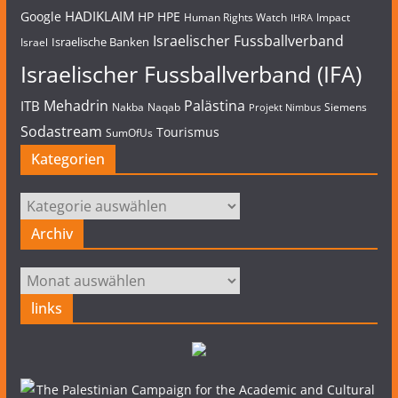
HADIKLAIM
Google
HP
HPE
Human Rights Watch
Impact
IHRA
Israelischer Fussballverband
Israelische Banken
Israel
Israelischer Fussballverband (IFA)
Mehadrin
Palästina
ITB
Nakba
Naqab
Siemens
Projekt Nimbus
Sodastream
Tourismus
SumOfUs
Kategorien
Kategorien
Archiv
Archiv
links