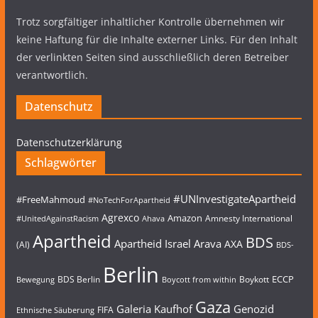
Trotz sorgfältiger inhaltlicher Kontrolle übernehmen wir
keine Haftung für die Inhalte externer Links. Für den Inhalt
der verlinkten Seiten sind ausschließlich deren Betreiber
verantwortlich.
Datenschutz
Datenschutzerklärung
Schlagwörter
#UNInvestigateApartheid
#FreeMahmoud
#NoTechForApartheid
Agrexco
Amazon
Amnesty International
#UnitedAgainstRacism
Ahava
Apartheid
BDS
Apartheid Israel
Arava
AXA
(AI)
BDS-
Berlin
ECCP
BDS Berlin
Boykott
Bewegung
Boycott from within
Gaza
Galeria Kaufhof
Genozid
FIFA
Ethnische Säuberung