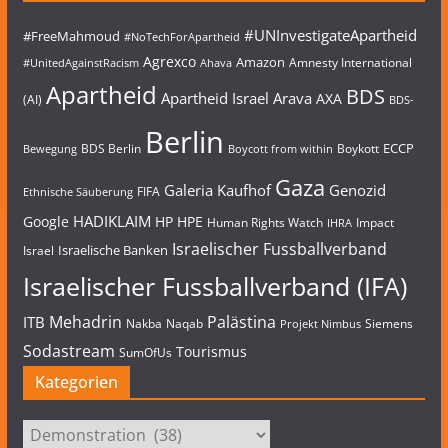
#UNInvestigateApartheid
#FreeMahmoud
#NoTechForApartheid
Agrexco
Amazon
Amnesty International
#UnitedAgainstRacism
Ahava
Apartheid
BDS
Apartheid Israel
Arava
AXA
(AI)
BDS-
Berlin
ECCP
BDS Berlin
Boykott
Bewegung
Boycott from within
Gaza
Galeria Kaufhof
Genozid
FIFA
Ethnische Säuberung
HADIKLAIM
Google
HP
HPE
Human Rights Watch
Impact
IHRA
Israelischer Fussballverband
Israelische Banken
Israel
Israelischer Fussballverband (IFA)
Mehadrin
Palästina
ITB
Nakba
Naqab
Siemens
Projekt Nimbus
Sodastream
Tourismus
SumOfUs
Kategorien
Kategorien