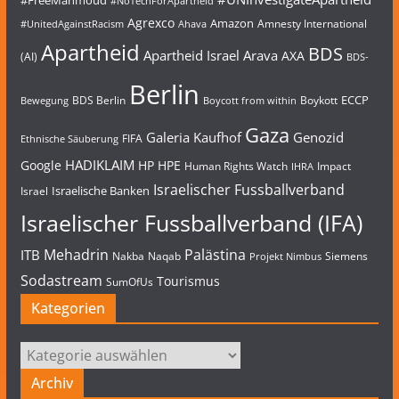
#NoTechForApartheid
Agrexco
Amazon
Amnesty International
#UnitedAgainstRacism
Ahava
Apartheid
BDS
Apartheid Israel
Arava
AXA
(AI)
BDS-
Berlin
ECCP
BDS Berlin
Boykott
Bewegung
Boycott from within
Gaza
Galeria Kaufhof
Genozid
FIFA
Ethnische Säuberung
HADIKLAIM
Google
HP
HPE
Human Rights Watch
Impact
IHRA
Israelischer Fussballverband
Israelische Banken
Israel
Israelischer Fussballverband (IFA)
Mehadrin
Palästina
ITB
Nakba
Naqab
Siemens
Projekt Nimbus
Sodastream
Tourismus
SumOfUs
Kategorien
Kategorien
Archiv