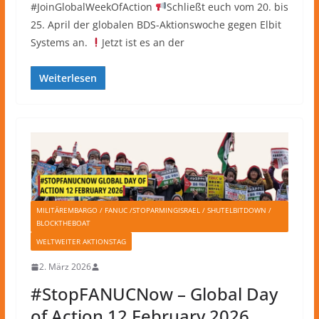
#JoinGlobalWeekOfAction
Schließt euch vom 20. bis
25. April der globalen BDS-Aktionswoche gegen Elbit
Systems an.
Jetzt ist es an der
Weiterlesen
MILITÄREMBARGO / FANUC /STOPARMINGISRAEL / SHUTELBITDOWN /
BLOCKTHEBOAT
WELTWEITER AKTIONSTAG
2. März 2026
#StopFANUCNow – Global Day
of Action 12 February 2026