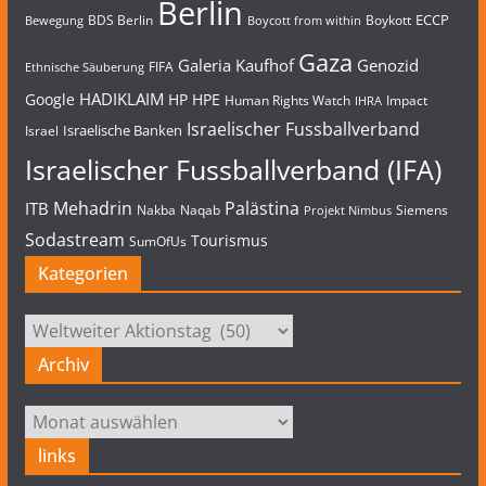
Berlin
ECCP
BDS Berlin
Boykott
Bewegung
Boycott from within
Gaza
Galeria Kaufhof
Genozid
FIFA
Ethnische Säuberung
HADIKLAIM
Google
HP
HPE
Human Rights Watch
Impact
IHRA
Israelischer Fussballverband
Israelische Banken
Israel
Israelischer Fussballverband (IFA)
Mehadrin
Palästina
ITB
Nakba
Naqab
Siemens
Projekt Nimbus
Sodastream
Tourismus
SumOfUs
Kategorien
Kategorien
Archiv
Archiv
links