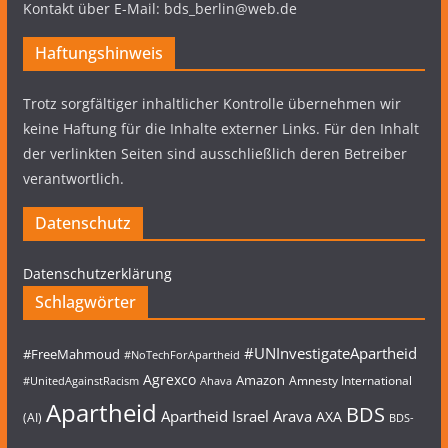
Kontakt über E-Mail: bds_berlin@web.de
Haftungshinweis
Trotz sorgfältiger inhaltlicher Kontrolle übernehmen wir
keine Haftung für die Inhalte externer Links. Für den Inhalt
der verlinkten Seiten sind ausschließlich deren Betreiber
verantwortlich.
Datenschutz
Datenschutzerklärung
Schlagwörter
#UNInvestigateApartheid
#FreeMahmoud
#NoTechForApartheid
Agrexco
Amazon
Amnesty International
#UnitedAgainstRacism
Ahava
Apartheid
BDS
Apartheid Israel
Arava
AXA
(AI)
BDS-