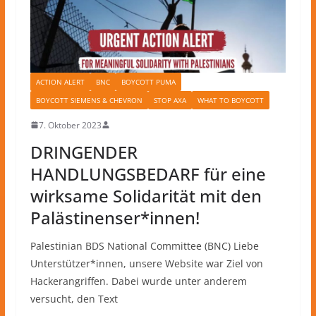
ACTION ALERT
BNC
BOYCOTT PUMA
BOYCOTT SIEMENS & CHEVRON
STOP AXA
WHAT TO BOYCOTT
7. Oktober 2023
DRINGENDER
HANDLUNGSBEDARF für eine
wirksame Solidarität mit den
Palästinenser*innen!
Palestinian BDS National Committee (BNC) Liebe
Unterstützer*innen, unsere Website war Ziel von
Hackerangriffen. Dabei wurde unter anderem
versucht, den Text