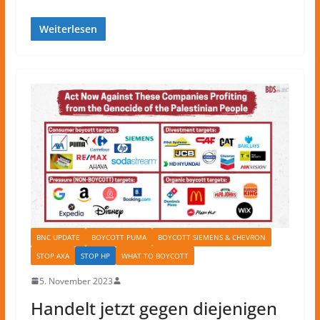
Weiterlesen
BNC UPDATE
BOYCOTT PUMA
BOYCOTT SIEMENS & CHEVRON
STOP AXA
STOP HP
WHAT TO BOYCOTT
5. November 2023
Handelt jetzt gegen diejenigen