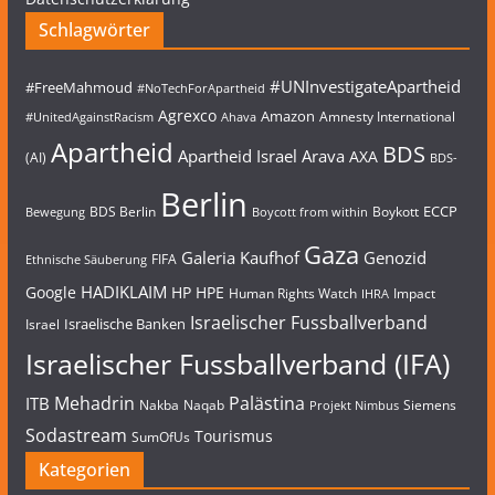
Schlagwörter
#UNInvestigateApartheid
#FreeMahmoud
#NoTechForApartheid
Agrexco
Amazon
Amnesty International
#UnitedAgainstRacism
Ahava
Apartheid
BDS
Apartheid Israel
Arava
AXA
(AI)
BDS-
Berlin
ECCP
BDS Berlin
Boykott
Bewegung
Boycott from within
Gaza
Galeria Kaufhof
Genozid
FIFA
Ethnische Säuberung
HADIKLAIM
Google
HP
HPE
Human Rights Watch
Impact
IHRA
Israelischer Fussballverband
Israelische Banken
Israel
Israelischer Fussballverband (IFA)
Mehadrin
Palästina
ITB
Nakba
Naqab
Siemens
Projekt Nimbus
Sodastream
Tourismus
SumOfUs
Kategorien