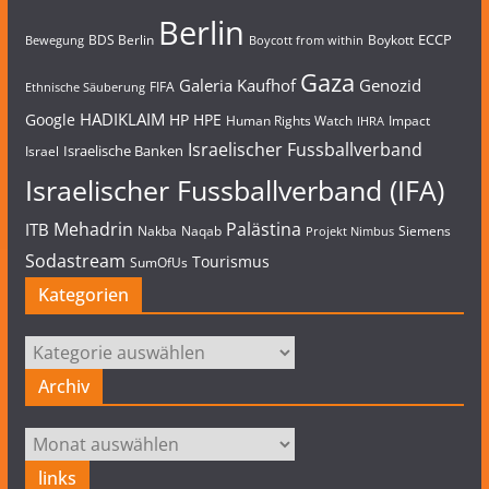
Berlin
ECCP
BDS Berlin
Boykott
Bewegung
Boycott from within
Gaza
Galeria Kaufhof
Genozid
FIFA
Ethnische Säuberung
HADIKLAIM
Google
HP
HPE
Human Rights Watch
Impact
IHRA
Israelischer Fussballverband
Israelische Banken
Israel
Israelischer Fussballverband (IFA)
Mehadrin
Palästina
ITB
Nakba
Naqab
Siemens
Projekt Nimbus
Sodastream
Tourismus
SumOfUs
Kategorien
Kategorien
Archiv
Archiv
links