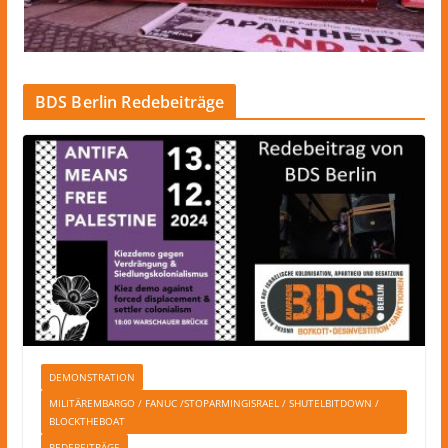
BDS Berlin Redebeiträge
DEMONSTRATION
MILITÄREMBARGO / FANUC /STOPARMINGISRAEL / SHUTELBITDOWN /
BLOCKTHEBOAT
REDEBEITRÄGE