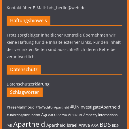
Kontakt über E-Mail: bds_berlin@web.de
Haftungshinweis
Trotz sorgfältiger inhaltlicher Kontrolle übernehmen wir
keine Haftung für die Inhalte externer Links. Für den Inhalt
der verlinkten Seiten sind ausschließlich deren Betreiber
verantwortlich.
Datenschutz
Datenschutzerklärung
Schlagwörter
#UNInvestigateApartheid
#FreeMahmoud
#NoTechForApartheid
Agrexco
Amazon
Amnesty International
#UnitedAgainstRacism
Ahava
Apartheid
BDS
Apartheid Israel
Arava
AXA
(AI)
BDS-