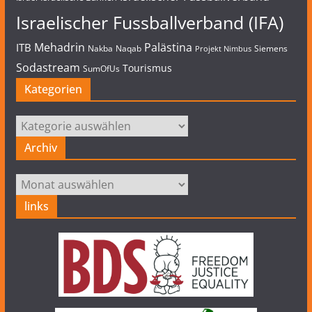
Israelischer Fussballverband (IFA)
Mehadrin
Palästina
ITB
Nakba
Naqab
Siemens
Projekt Nimbus
Sodastream
Tourismus
SumOfUs
Kategorien
Kategorien
Archiv
Archiv
links