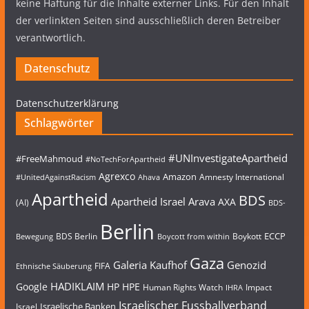
keine Haftung für die Inhalte externer Links. Für den Inhalt
der verlinkten Seiten sind ausschließlich deren Betreiber
verantwortlich.
Datenschutz
Datenschutzerklärung
Schlagwörter
#UNInvestigateApartheid
#FreeMahmoud
#NoTechForApartheid
Agrexco
Amazon
Amnesty International
#UnitedAgainstRacism
Ahava
Apartheid
BDS
Apartheid Israel
Arava
AXA
(AI)
BDS-
Berlin
ECCP
BDS Berlin
Boykott
Bewegung
Boycott from within
Gaza
Galeria Kaufhof
Genozid
FIFA
Ethnische Säuberung
HADIKLAIM
Google
HP
HPE
Human Rights Watch
Impact
IHRA
Israelischer Fussballverband
Israelische Banken
Israel