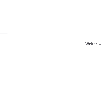
m
Weiter →