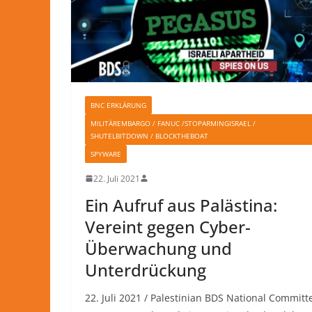
BNC ERKLÄRUNG
MILITÄREMBARGO / FANUC /STOPARMINGISRAEL /
SHUTELBITDOWN / BLOCKTHEBOAT
SPYWARE
22. Juli 2021
Ein Aufruf aus Palästina:
Vereint gegen Cyber-
Überwachung und
Unterdrückung
22. Juli 2021 / Palestinian BDS National Committ