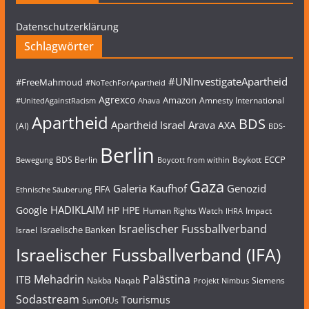
Datenschutzerklärung
Schlagwörter
#UNInvestigateApartheid
#FreeMahmoud
#NoTechForApartheid
Agrexco
Amazon
Amnesty International
#UnitedAgainstRacism
Ahava
Apartheid
BDS
Apartheid Israel
Arava
AXA
(AI)
BDS-
Berlin
ECCP
BDS Berlin
Boykott
Bewegung
Boycott from within
Gaza
Galeria Kaufhof
Genozid
FIFA
Ethnische Säuberung
HADIKLAIM
Google
HP
HPE
Human Rights Watch
Impact
IHRA
Israelischer Fussballverband
Israelische Banken
Israel
Israelischer Fussballverband (IFA)
Mehadrin
Palästina
ITB
Nakba
Naqab
Siemens
Projekt Nimbus
Sodastream
Tourismus
SumOfUs