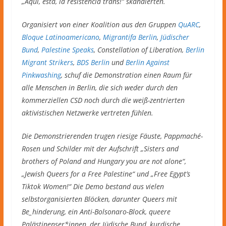
„Aqui, está, la resistencia trans!“ skandierten.
Organisiert von einer Koalition aus den Gruppen
QuARC
,
Bloque Latinoamericano
,
Migrantifa Berlin
,
Jüdischer
Bund
,
Palestine Speaks
, Constellation of Liberation,
Berlin
Migrant Strikers
,
BDS Berlin
und
Berlin Against
Pinkwashing
, schuf die Demonstration einen Raum für
alle Menschen in Berlin, die sich weder durch den
kommerziellen CSD noch durch die weiß-zentrierten
aktivistischen Netzwerke vertreten fühlen.
Die Demonstrierenden trugen riesige Fäuste, Pappmaché-
Rosen und Schilder mit der Aufschrift „Sisters and
brothers of Poland and Hungary you are not alone“,
„Jewish Queers for a Free Palestine“ und „Free Egypt’s
Tiktok Women!“ Die Demo bestand aus vielen
selbstorganisierten Blöcken, darunter Queers mit
Be_hinderung, ein Anti-Bolsonaro-Block, queere
Palästinenser*innen, der Jüdische Bund, kurdische