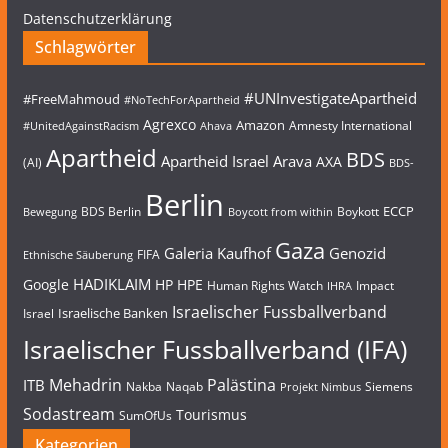
Datenschutzerklärung
Schlagwörter
#UNInvestigateApartheid
#FreeMahmoud
#NoTechForApartheid
Agrexco
Amazon
Amnesty International
#UnitedAgainstRacism
Ahava
Apartheid
BDS
Apartheid Israel
Arava
AXA
(AI)
BDS-
Berlin
ECCP
BDS Berlin
Boykott
Bewegung
Boycott from within
Gaza
Galeria Kaufhof
Genozid
FIFA
Ethnische Säuberung
HADIKLAIM
Google
HP
HPE
Human Rights Watch
Impact
IHRA
Israelischer Fussballverband
Israelische Banken
Israel
Israelischer Fussballverband (IFA)
Mehadrin
Palästina
ITB
Nakba
Naqab
Siemens
Projekt Nimbus
Sodastream
Tourismus
SumOfUs
Kategorien