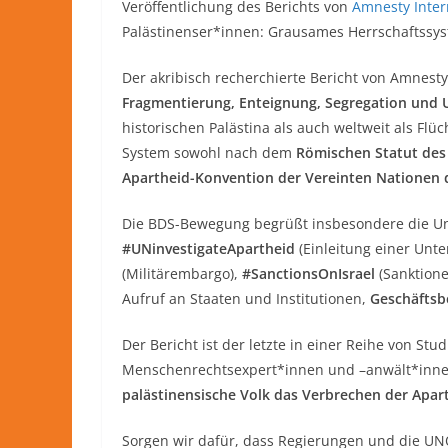
Veröffentlichung des Berichts von
Amnesty Inter
Palästinenser*innen: Grausames Herrschaftssys
Der akribisch recherchierte Bericht von Amnest
Fragmentierung, Enteignung, Segregation und 
historischen Palästina als auch weltweit als Fl
System sowohl nach dem
Römischen Statut des 
Apartheid-Konvention der Vereinten Nationen d
Die BDS-Bewegung begrüßt insbesondere die Un
#UNinvestigateApartheid
(Einleitung einer Unt
(Militärembargo),
#SanctionsOnIsrael
(Sanktione
Aufruf an Staaten und Institutionen,
Geschäftsbe
Der Bericht ist der letzte in einer Reihe von Stu
Menschenrechtsexpert*innen und –anwält*innen
palästinensische Volk das Verbrechen der Apar
Sorgen wir dafür, dass Regierungen und die 