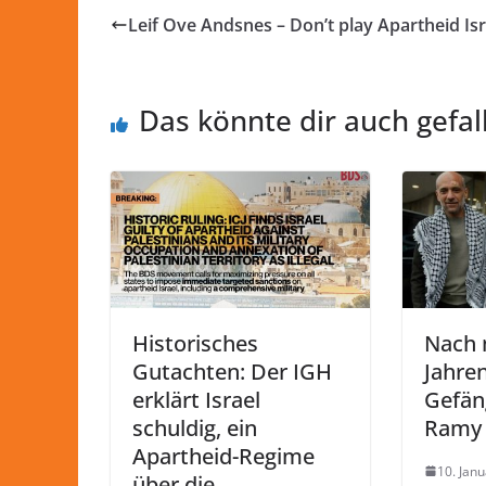
Leif Ove Andsnes – Don’t play Apartheid Isr
Das könnte dir auch gefal
Historisches
Nach 
Gutachten: Der IGH
Jahren
erklärt Israel
Gefän
schuldig, ein
Ramy 
Apartheid-Regime
10. Jan
über die