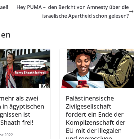
ael!
Hey PUMA – den Bericht von Amnesty über die
israelische Apartheid schon gelesen?
len
mehr als zwei
Palästinensische
 in ägyptischen
Zivilgesellschaft
gnissen ist
fordert ein Ende der
Shaath frei!
Komplizenschaft der
EU mit der illegalen
uar 2022
und repressiven