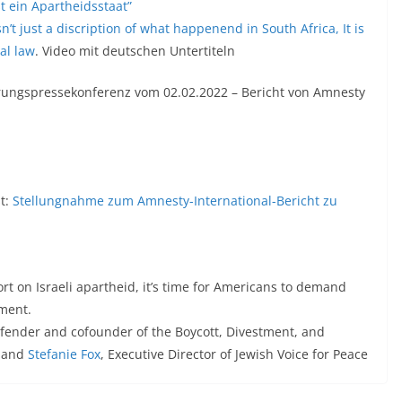
st ein Apartheidsstaat”
n’t just a discription of what happenend in South Africa, It is
al law
. Video mit deutschen Untertiteln
rungs
pressekonferenz vom 02.02.2022 – Bericht von Amnesty
t:
Stellungnahme zum Amnesty-International-Bericht zu
t on Israeli apartheid, it’s time for Americans to demand
nment.
efender and cofounder of the Boycott, Divestment, and
s and
Stefanie Fox
, Executive Director of Jewish Voice for Peace