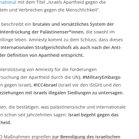
national
mit dem Titel „Israels Apartheid gegen die
tem und Verbrechen gegen die Menschlichkeit“.
y beschreibt ein
brutales und vorsätzliches System der
Unterdrückung der Palästinenser*innen,
die sowohl im
üchtlinge leben. Amnesty kommt zu dem Schluss, dass dieses
Internationalen Strafgerichtshofs als auch nach der Anti-
er Definition von Apartheid entspricht.
terstützung von Amnesty für die Forderungen
ersuchung der Apartheid durch die UN
)
,
#MilitaryEmbargo
n gegen Israel),
#ICC4Israel
(Israel vor den IStGH) und den
ziehungen mit Israels illegalen Siedlungen zu untersagen
.
dien, die bestätigen, was palästinensische und internationale
 schon seit Jahrzehnten sagen:
Israel begeht gegen das
theid.
UNO Maßnahmen ergreifen
zur Beendigung des israelischen