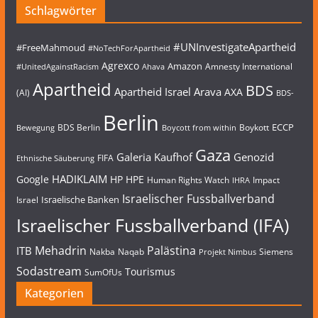
Schlagwörter
#UNInvestigateApartheid
#FreeMahmoud
#NoTechForApartheid
Agrexco
Amazon
Amnesty International
#UnitedAgainstRacism
Ahava
Apartheid
BDS
Apartheid Israel
Arava
AXA
(AI)
BDS-
Berlin
ECCP
BDS Berlin
Boykott
Bewegung
Boycott from within
Gaza
Galeria Kaufhof
Genozid
FIFA
Ethnische Säuberung
HADIKLAIM
Google
HP
HPE
Human Rights Watch
Impact
IHRA
Israelischer Fussballverband
Israelische Banken
Israel
Israelischer Fussballverband (IFA)
Mehadrin
Palästina
ITB
Nakba
Naqab
Siemens
Projekt Nimbus
Sodastream
Tourismus
SumOfUs
Kategorien