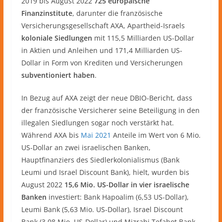
2019 bis August 2022
725 europäische
Finanzinstitute
, darunter die französische
Versicherungsgesellschaft AXA, Apartheid-Israels
koloniale Siedlungen
mit 115,5 Milliarden US-Dollar
in Aktien und Anleihen und 171,4 Milliarden US-
Dollar in Form von Krediten und Versicherungen
subventioniert haben
.
In Bezug auf AXA zeigt der neue DBIO-Bericht, dass
der französische Versicherer seine Beteiligung in den
illegalen Siedlungen sogar noch verstärkt hat.
Während AXA bis
Mai 2021
Anteile im Wert von 6 Mio.
US-Dollar an zwei israelischen Banken,
Hauptfinanziers des Siedlerkolonialismus (Bank
Leumi und Israel Discount Bank), hielt, wurden bis
August 2022
15,6 Mio. US-Dollar in vier israelische
Banken
investiert: Bank Hapoalim (6,53 US-Dollar),
Leumi Bank (5,63 Mio. US-Dollar), Israel Discount
Bank (3,08 Mio. US-Dollar) und Mizrahi Tefahot Bank