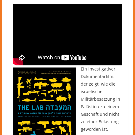
Ein investigativer
Dokumentarfilm,
der zeigt, wie die
israelische
Militärbesatzung in
Palästina zu einem
Geschäft und nicht
zu einer Belastung
geworden ist.