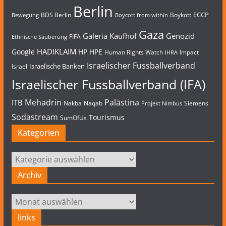
Berlin
ECCP
BDS Berlin
Boykott
Bewegung
Boycott from within
Gaza
Galeria Kaufhof
Genozid
FIFA
Ethnische Säuberung
HADIKLAIM
Google
HP
HPE
Human Rights Watch
Impact
IHRA
Israelischer Fussballverband
Israelische Banken
Israel
Israelischer Fussballverband (IFA)
Mehadrin
Palästina
ITB
Nakba
Naqab
Siemens
Projekt Nimbus
Sodastream
Tourismus
SumOfUs
Kategorien
Kategorien
Archiv
Archiv
links