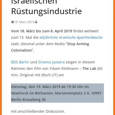
israelischen
Rüstungsindustrie
19. März 2019
Vom 18. März bis zum 8. April 2019
findet weltweit
zum 15. Mal die
alljährliche Israelische Apartheidwoche
statt, diesmal unter dem Motto
“Stop Arming
Colonialism”.
BDS Berlin
und
Sinema Jazeera
zeigen in diesem
Rahmen den Film von Yotam Feldmann –
The Lab
(60
min, Original mit dtsch.UT) am
Dienstag, den 19. März 2019 ab 19:30 Uhr im
NewYorck im Bethanien, Mariannenplatz 2 A, 10997
Berlin-Kreuzberg 36
mit anschließender Diskussion.