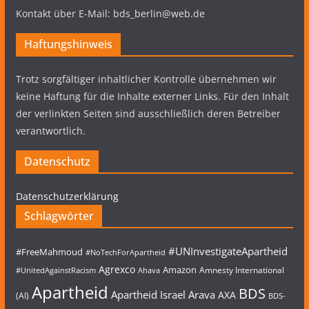
Kontakt über E-Mail: bds_berlin@web.de
Haftungshinweis
Trotz sorgfältiger inhaltlicher Kontrolle übernehmen wir
keine Haftung für die Inhalte externer Links. Für den Inhalt
der verlinkten Seiten sind ausschließlich deren Betreiber
verantwortlich.
Datenschutz
Datenschutzerklärung
Schlagwörter
#UNInvestigateApartheid
#FreeMahmoud
#NoTechForApartheid
Agrexco
Amazon
Amnesty International
#UnitedAgainstRacism
Ahava
Apartheid
BDS
Apartheid Israel
Arava
AXA
(AI)
BDS-