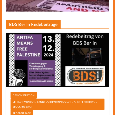
BDS Berlin Redebeiträge
DEMONSTRATION
MILITÄREMBARGO / FANUC /STOPARMINGISRAEL / SHUTELBITDOWN /
BLOCKTHEBOAT
REDEBEITRÄGE