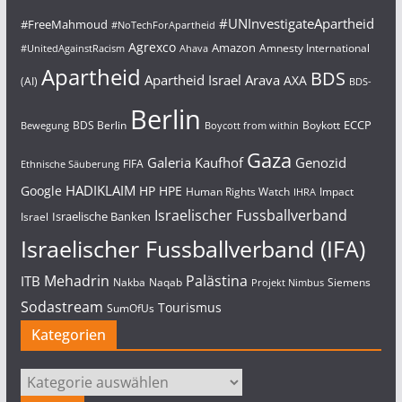
#UNInvestigateApartheid
#FreeMahmoud
#NoTechForApartheid
Agrexco
Amazon
Amnesty International
#UnitedAgainstRacism
Ahava
Apartheid
BDS
Apartheid Israel
Arava
AXA
(AI)
BDS-
Berlin
ECCP
BDS Berlin
Boykott
Bewegung
Boycott from within
Gaza
Galeria Kaufhof
Genozid
FIFA
Ethnische Säuberung
HADIKLAIM
Google
HP
HPE
Human Rights Watch
Impact
IHRA
Israelischer Fussballverband
Israelische Banken
Israel
Israelischer Fussballverband (IFA)
Mehadrin
Palästina
ITB
Nakba
Naqab
Siemens
Projekt Nimbus
Sodastream
Tourismus
SumOfUs
Kategorien
Kategorien