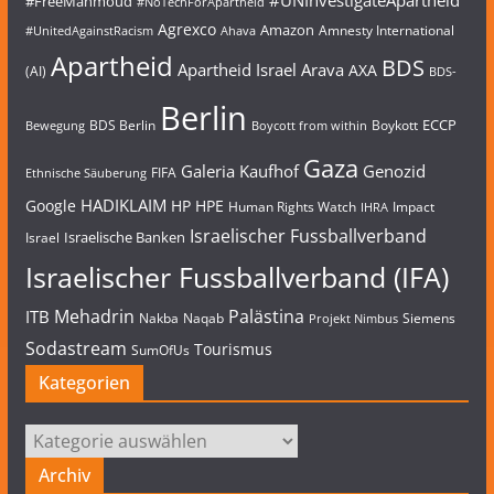
#UNInvestigateApartheid
#FreeMahmoud
#NoTechForApartheid
Agrexco
Amazon
Amnesty International
#UnitedAgainstRacism
Ahava
Apartheid
BDS
Apartheid Israel
Arava
AXA
(AI)
BDS-
Berlin
ECCP
BDS Berlin
Boykott
Bewegung
Boycott from within
Gaza
Galeria Kaufhof
Genozid
FIFA
Ethnische Säuberung
HADIKLAIM
Google
HP
HPE
Human Rights Watch
Impact
IHRA
Israelischer Fussballverband
Israelische Banken
Israel
Israelischer Fussballverband (IFA)
Mehadrin
Palästina
ITB
Nakba
Naqab
Siemens
Projekt Nimbus
Sodastream
Tourismus
SumOfUs
Kategorien
Kategorien
Archiv