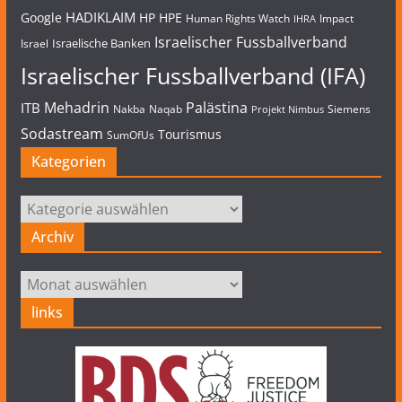
HADIKLAIM
Google
HP
HPE
Human Rights Watch
Impact
IHRA
Israelischer Fussballverband
Israelische Banken
Israel
Israelischer Fussballverband (IFA)
Mehadrin
Palästina
ITB
Nakba
Naqab
Siemens
Projekt Nimbus
Sodastream
Tourismus
SumOfUs
Kategorien
Kategorien
Archiv
Archiv
links