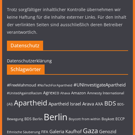
Trotz sorgfältiger inhaltlicher Kontrolle übernehmen wir
keine Haftung für die Inhalte externer Links. Für den Inhalt
der verlinkten Seiten sind ausschließlich deren Betreiber
verantwortlich.
Datenschutz
Datenschutzerklärung
Schlagwörter
#UNInvestigateApartheid
#FreeMahmoud
#NoTechForApartheid
Agrexco
Amazon
Amnesty International
#UnitedAgainstRacism
Ahava
Apartheid
BDS
Apartheid Israel
Arava
AXA
(AI)
BDS-
Berlin
ECCP
BDS Berlin
Boykott
Bewegung
Boycott from within
Gaza
Galeria Kaufhof
Genozid
FIFA
Ethnische Säuberung