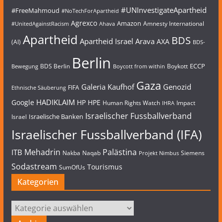
#UNInvestigateApartheid
#FreeMahmoud
#NoTechForApartheid
Agrexco
Amazon
Amnesty International
#UnitedAgainstRacism
Ahava
Apartheid
BDS
Apartheid Israel
Arava
AXA
(AI)
BDS-
Berlin
ECCP
BDS Berlin
Boykott
Bewegung
Boycott from within
Gaza
Galeria Kaufhof
Genozid
FIFA
Ethnische Säuberung
HADIKLAIM
Google
HP
HPE
Human Rights Watch
Impact
IHRA
Israelischer Fussballverband
Israelische Banken
Israel
Israelischer Fussballverband (IFA)
Mehadrin
Palästina
ITB
Nakba
Naqab
Siemens
Projekt Nimbus
Sodastream
Tourismus
SumOfUs
Kategorien
Kategorien