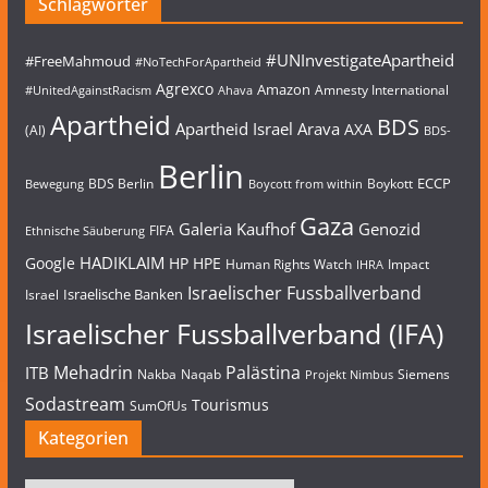
Schlagwörter
#UNInvestigateApartheid
#FreeMahmoud
#NoTechForApartheid
Agrexco
Amazon
Amnesty International
#UnitedAgainstRacism
Ahava
Apartheid
BDS
Apartheid Israel
Arava
AXA
(AI)
BDS-
Berlin
ECCP
BDS Berlin
Boykott
Bewegung
Boycott from within
Gaza
Galeria Kaufhof
Genozid
FIFA
Ethnische Säuberung
HADIKLAIM
Google
HP
HPE
Human Rights Watch
Impact
IHRA
Israelischer Fussballverband
Israelische Banken
Israel
Israelischer Fussballverband (IFA)
Mehadrin
Palästina
ITB
Nakba
Naqab
Siemens
Projekt Nimbus
Sodastream
Tourismus
SumOfUs
Kategorien