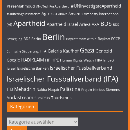
#UNInvestigateApartheid
#FreeMahmoud
#NoTechForApartheid
Agrexco
Amazon
Amnesty International
#UnitedAgainstRacism
Ahava
Apartheid
BDS
Apartheid Israel
Arava
AXA
(AI)
BDS-
Berlin
ECCP
BDS Berlin
Boykott
Bewegung
Boycott from within
Gaza
Galeria Kaufhof
Genozid
FIFA
Ethnische Säuberung
HADIKLAIM
Google
HP
HPE
Human Rights Watch
Impact
IHRA
Israelischer Fussballverband
Israelische Banken
Israel
Israelischer Fussballverband (IFA)
Mehadrin
Palästina
ITB
Nakba
Naqab
Siemens
Projekt Nimbus
Sodastream
Tourismus
SumOfUs
Kategorien
Kategorien