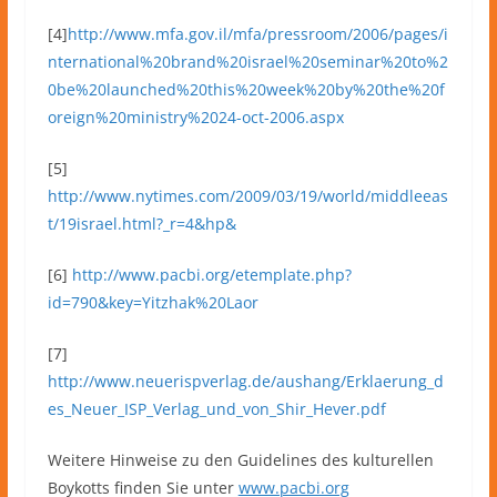
[4]
http://www.mfa.gov.il/mfa/pressroom/2006/pages/i
nternational%20brand%20israel%20seminar%20to%2
0be%20launched%20this%20week%20by%20the%20f
oreign%20ministry%2024-oct-2006.aspx
[5]
http://www.nytimes.com/2009/03/19/world/middleeas
t/19israel.html?_r=4&hp&
[6]
http://www.pacbi.org/etemplate.php?
id=790&key=Yitzhak%20Laor
[7]
http://www.neuerispverlag.de/aushang/Erklaerung_d
es_Neuer_ISP_Verlag_und_von_Shir_Hever.pdf
Weitere Hinweise zu den Guidelines des kulturellen
Boykotts finden Sie unter
www.pacbi.org