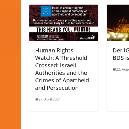
Human Rights
Der IG
Watch: A Threshold
BDS is
Crossed: Israeli
22. Aug
Authorities and the
Crimes of Apartheid
and Persecution
27. April 2021