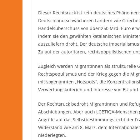
Dieser Rechtsruck ist kein deutsches Phänomen:
Deutschland schwächeren Ländern wie Griechen
Handelsüberschuss von über 250 Mrd. Euro erwirt
indem sie den gewählten katalanischen Minist
auszuliefern droht. Der deutsche Imperialismus i
Zulauf der autoritären, rechtspopulistischen und
Zugleich werden MigrantInnen als strukturelle
Rechtspopulismus und der Krieg gegen die Migra
mit sogenannten „Hotspots“, die Konzentration
Verwertungskriterien und Interesse von EU und 
Der Rechtsruck bedroht MigrantInnen und Refu
Abschiebungen. Aber auch LGBTIQA-Menschen ger
Angriffe auf das Selbstbestimmungsrecht der Fr
Widerstand wie am 8. März, dem Internationalen
niederlegten.