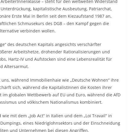
 ArbeiterInnenklasse – steht für den weltweiten Widerstand
Unterdrückung, kapitalistische Ausbeutung, Patriarchat,
näre Erste Mai in Berlin seit dem Kiezaufstand 1987 an,
haftlichen Schmusekurs des DGB – den Kampf gegen die
Alternative verbinden wollen.
ge“ des deutschen Kapitals angesichts verschärfter
ößerer Arbeitshetze, drohender Rationalisierungen und
bs, Hartz-IV und Aufstocken sind eine Lebensrealität für
d Altersarmut.
 uns, während Immobilienhaie wie „Deutsche Wohnen“ ihre
schärft sich, während die KapitalistInnen die Kosten ihrer
tzt im globalen Wettbewerb auf EU und Euro, während die AfD
Rassismus und völkischem Nationalismus kombiniert.
ie mit dem „Job Act“ in Italien und dem „Loi Travail“ in
al-Dumpings, eines Niedriglohnsektors und der Einschneidung
Eliten und Unternehmen bei diesen Angriffen.