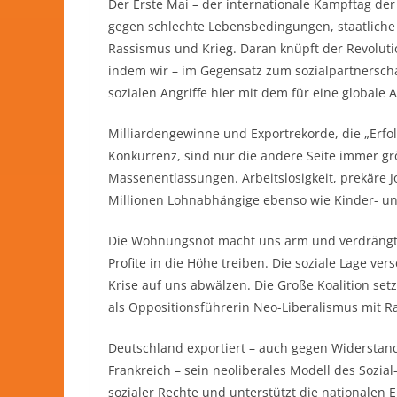
Der Erste Mai – der internationale Kampftag der
gegen schlechte Lebensbedingungen, staatliche 
Rassismus und Krieg. Daran knüpft der Revolutio
indem wir – im Gegensatz zum sozialpartnersc
sozialen Angriffe hier mit dem für eine globale 
Milliardengewinne und Exportrekorde, die „Erfol
Konkurrenz, sind nur die andere Seite immer gr
Massenentlassungen. Arbeitslosigkeit, prekäre Jo
Millionen Lohnabhängige ebenso wie Kinder- un
Die Wohnungsnot macht uns arm und verdrängt
Profite in die Höhe treiben. Die soziale Lage ver
Krise auf uns abwälzen. Die Große Koalition se
als Oppositionsführerin Neo-Liberalismus mit 
Deutschland exportiert – auch gegen Widerstand w
Frankreich – sein neoliberales Modell des Sozi
sozialer Rechte und unterstützt die nationalen 