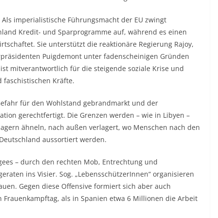
 Als imperialistische Führungsmacht der EU zwingt
land Kredit- und Sparprogramme auf, während es einen
schaftet. Sie unterstützt die reaktionäre Regierung Rajoy,
erpräsidenten Puigdemont unter fadenscheinigen Gründen
st mitverantwortlich für die steigende soziale Krise und
 faschistischen Kräfte.
 Gefahr für den Wohlstand gebrandmarkt und der
tion gerechtfertigt. Die Grenzen werden – wie in Libyen –
slagern ähneln, nach außen verlagert, wo Menschen nach den
Deutschland aussortiert werden.
gees – durch den rechten Mob, Entrechtung und
aten ins Visier. Sog. „LebensschützerInnen“ organisieren
auen. Gegen diese Offensive formiert sich aber auch
 Frauenkampftag, als in Spanien etwa 6 Millionen die Arbeit