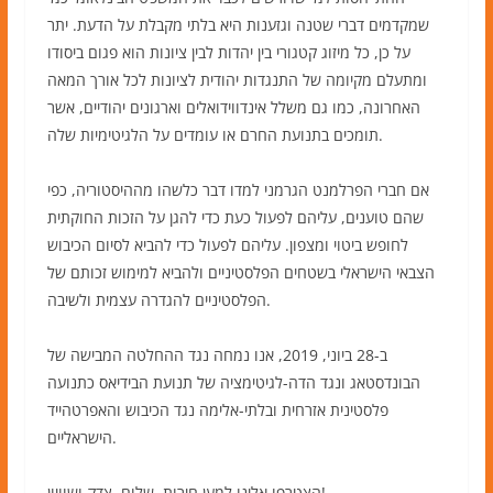
שמקדמים דברי שטנה וגזענות היא בלתי מקבלת על הדעת. יתר
על כן, כל מיזוג קטגורי בין יהדות לבין ציונות הוא פגום ביסודו
ומתעלם מקיומה של התנגדות יהודית לציונות לכל אורך המאה
האחרונה, כמו גם משלל אינדווידואלים וארגונים יהודיים, אשר
תומכים בתנועת החרם או עומדים על הלגיטימיות שלה.
אם חברי הפרלמנט הגרמני למדו דבר כלשהו מההיסטוריה, כפי
שהם טוענים, עליהם לפעול כעת כדי להגן על הזכות החוקתית
לחופש ביטוי ומצפון. עליהם לפעול כדי להביא לסיום הכיבוש
הצבאי הישראלי בשטחים הפלסטיניים ולהביא למימוש זכותם של
הפלסטיניים להגדרה עצמית ולשיבה.
ב-28 ביוני, 2019, אנו נמחה נגד ההחלטה המבישה של
הבונדסטאג ונגד הדה-לגיטימציה של תנועת הבידיאס כתנועה
פלסטינית אזרחית ובלתי-אלימה נגד הכיבוש והאפרטהייד
הישראליים.
הצטרפו אלינו למען חירות, שלום, צדק ושוויון!