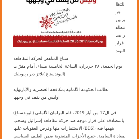
للتظا
هر
برلين
تتظاه
ر ضد
قرار
البوند
ستاغ المناهض لحركة المقاطعة
يوم الجمعة، ٢٨ حزيران، الساعة الخامسة مساء، أمام مقرّات
البوندستاغ )بلاتز دير ريبوبليك(
نطالب الحكومة الألمانية بمكافحة العنصرية والأبارتهايد
وليس من يقف في وجهها!
في ال17 من أيار 2019، قام البرلمان الألماني (البوندستاغ)
بالمصادقة على قرار موجه ضد حركة مقاطعة إسرائيل وسحب
الاستثمارات منها وفرض العقوبات عليها (BDS)، يتهمها فيه
بمعاداة السامية. جميع الأحزاب المنضوية ضمن الطيف السياسي