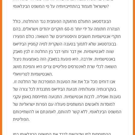
שישראל תעמוד בהתחייבויותיה על פי המשפט הבינלאומי?
הבונדסטאג התעלם מהזעקה הפומבית נגד ההחלטה, כולל
הצהרה חתומה על ידי יותר מ-60 חוקרים יהודים וישראלים, בהם
חוקרי אנטישמיות חשובים והיסטוריונים של השואה; כולם הפצירו
בבונדסטאג שלא לתמוך בטענה השקרית לפיה קמפיין הבידיאס
שווה לאנטישמיות. אין דבר וחצי דבר בין החלטה זו לבין מאבק
באנטישמיות. אדרבה, היא פוגעת במאבק הזה באמצעות ניצול
השואה לכלי שרת לאינטרסים פוליטיים צרים היא והפיכת מושג
האנטישמיות לטריוויאלי.
אנו דוחים מכל וכל את את הטענות המופרכות של החלטה זו.
בעקרונותיה ופעולותיה תנועת הבידיאס מתנגדת לכל צורה של
גזענות ואפליה, לרבות אנטישמיות. התנועה מתייחסת באופן עקבי
למוסדות ולאנשים המשתפים פעולה עם הפרות ישראליות של
המשפט הבינלאומי, ללא קשר לזהותם, לאמונתם או להשתייכותם
הפוליטית.
ההתייחסות למי שדורשים לכבד את המשפט הבינלאומי כמי