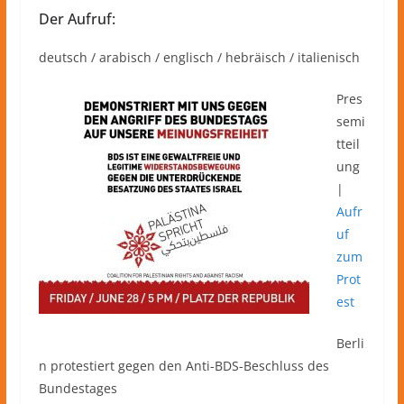
Der Aufruf:
deutsch / arabisch / englisch / hebräisch / italienisch
Pres
semi
tteil
ung
|
Aufr
uf
zum
Prot
est
Berli
n protestiert gegen den Anti-BDS-Beschluss des
Bundestages