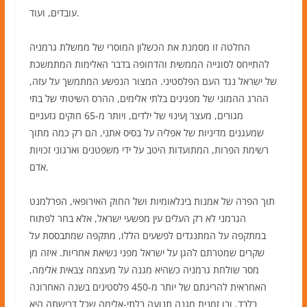
עובדים, ועוד.
החלטה זו מסמנת את הכשלון המוסרי של ממשלת גרמניה
להתייחס לסוגייה הממשית והדחופה בדבר האלימות המתמשכת
של ישראל נגד העם הפלסטיני. המצור הנפשע המתמשך על עזה,
ההרג ההמוני של מפגינים בלתי אלימים, ההרס השיטתי של בתי
מגורים, מעצר ןעינוי של ילדים, ויותר מ-65 חוקים גזעניים
שמעגנים מדיניות של אפליה על בסיס אתני, הם רק כמה מתוך
רשימת הפרות, המתועדות היטב על ידי משפטנים וארגוני זכויות
אדם.
תוך הפרה של אמנות בינלאומיות ושל החוק האירופאי, הפרלמנט
הגרמני לא רק העלים עין מפשעי ישראל, אלא בחר לפתוח
במתקפה על המתנגדים לפשעים הללו, מתקפה שמתבססת על
שקרים שמטרתם להגן על ישראל מפני נשיאת אחריות. איזה מן
מסר שולחת גרמניה כשהיא מגנה על מעצמה צבאית אלימה,
האחראית להריגתם של יותר מ-450 פלסטינים בשנה האחרונה
בלבד, ובו זמנית מגנה תנועה בלתי-אלימה שכל דרישתה היא