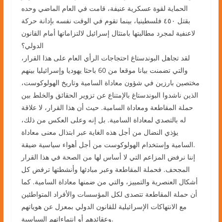
الحماية لقوة عسكرية عنيفة، قامت في العام الماضي وحده
بقتل ٤٥٠ فلسطينيا، بينما تقوم في الوقت نفسه بإدانة حركة
لاعنفية لمجرد مطالبتها بامتثال إسرائيل لالتزاماتها أمام القانون
الدولي؟
لقد تجاهل البوندستاغ احتجاجات الرأي العام على هذا القرار،
والتي تضمنت بيانا موقعا من 60 باحثا يهوديا وإسرائيليا بينهم
مختصين بارزين في شؤون معاداة السامية وتاريخ الهولوكوست،
الذين ناشدوا البوندستاغ بالإمتناع عن تزوير الحقائق والخلط بين
حملة المقاطعة ومعاداة السامية. حيث أن هذا القرار، لا علاقة
له بالتصدي لمعاداة السامية. بل إنه وعلى العكس من ذلك،
يؤذي النضال من أجل هذه الغاية عبر ابتذال معنى معاداة
السامية وإستخدام الهولوكوست من أجل أهواء سياسية ضيقة.
إننا نرفض المزاعم التي لا أساس لها من الصحة في هذا القرار
المجحف. فحملة المقاطعة وعبر مبادئها وأنشطتها ترفض كل
أشكال العنصرية والتمييز، والتي من ضمنها معاداة السامية. كما
أن حملة المقاطعة تتصدى لكل المؤسسات والأفراد المتواطئين
مع الانتهاكات الإسرائيلية للقانون الدولي بمعزل عن هوياتهم
وعقائدهم أو انتماءاتهم السياسية.