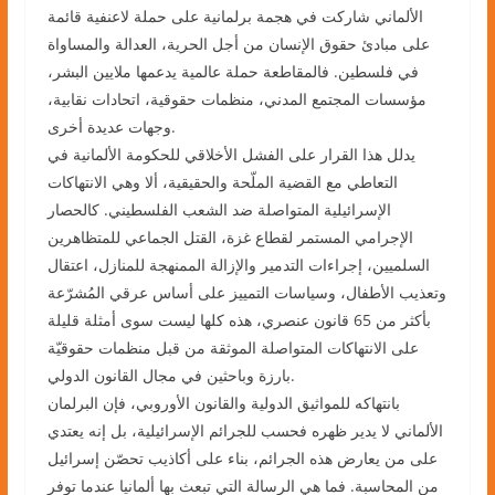
الألماني شاركت في هجمة برلمانية على حملة لاعنفية قائمة
على مبادئ حقوق الإنسان من أجل الحرية، العدالة والمساواة
في فلسطين. فالمقاطعة حملة عالمية يدعمها ملايين البشر،
مؤسسات المجتمع المدني، منظمات حقوقية، اتحادات نقابية،
وجهات عديدة أخرى.
يدلل هذا القرار على الفشل الأخلاقي للحكومة الألمانية في
التعاطي مع القضية الملّحة والحقيقية، ألا وهي الانتهاكات
الإسرائيلية المتواصلة ضد الشعب الفلسطيني. كالحصار
الإجرامي المستمر لقطاع غزة، القتل الجماعي للمتظاهرين
السلميين، إجراءات التدمير والإزالة الممنهجة للمنازل، اعتقال
وتعذيب الأطفال، وسياسات التمييز على أساس عرقي المُشرّعة
بأكثر من 65 قانون عنصري، هذه كلها ليست سوى أمثلة قليلة
على الانتهاكات المتواصلة الموثقة من قبل منظمات حقوقيّة
بارزة وباحثين في مجال القانون الدولي.
بانتهاكه للمواثيق الدولية والقانون الأوروبي، فإن البرلمان
الألماني لا يدير ظهره فحسب للجرائم الإسرائيلية، بل إنه يعتدي
على من يعارض هذه الجرائم، بناء على أكاذيب تحصّن إسرائيل
من المحاسبة. فما هي الرسالة التي تبعث بها ألمانيا عندما توفر