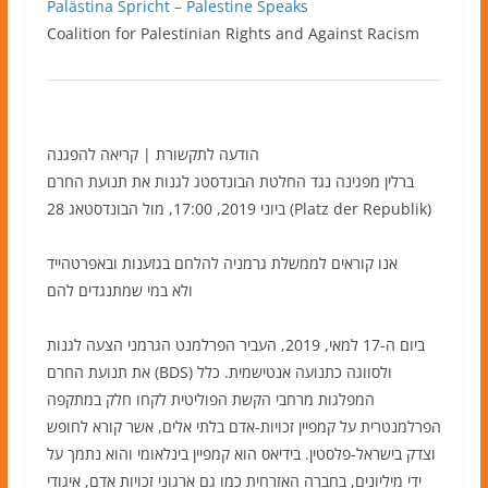
Palästina Spricht – Palestine Speaks
Coalition for Palestinian Rights and Against Racism
הודעה לתקשורת | קריאה להפגנה
ברלין מפגינה נגד החלטת הבונדסטג לגנות את תנועת החרם
28 ביוני 2019, 17:00, מול הבונדסטאג (Platz der Republik)
אנו קוראים לממשלת גרמניה להלחם בגזענות ובאפרטהייד
ולא במי שמתנגדים להם
ביום ה-17 למאי, 2019, העביר הפרלמנט הגרמני הצעה לגנות
את תנועת החרם (BDS) ולסווגה כתנועה אנטישמית. כלל
המפלגות מרחבי הקשת הפוליטית לקחו חלק במתקפה
הפרלמנטרית על קמפיין זכויות-אדם בלתי אלים, אשר קורא לחופש
וצדק בישראל-פלסטין. בידיאס הוא קמפיין בינלאומי והוא נתמך על
ידי מיליונים, בחברה האזרחית כמו גם ארגוני זכויות אדם, איגודי