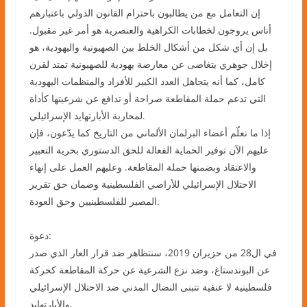
إن التعامل مع من يطالبون باحترام القانون الدولي باعتبارهم
أناس يروجون لخطابات الكراهية والعنصرية هو أمر غير مقبول.
بل إن أي شكل من أشكال الخلط بين الصهيونية واليهودية، هو
إخلال جوهري يتغاضى عن معارضة يهودية للصهيونية تمتد لقرن
كامل، كما أنه يتجاهل العدد الكبير للأفراد والمنظمات اليهودية
التي تدعم حملة المقاطعة صراحة أو تدافع عن شرعيتها كأداة
لمحاربة الأبارتهايد الإسرائيلي.
إذا ما تعلّم أعضاء البرلمان الألماني من التاريخ كما يدّعون، فإن
عليهم الآن توفير الحماية الفعالة للحق الدستوري بحرية التعبير
والاعتقاد وبضمنها حملة المقاطعة. وعليهم العمل على إنهاء
الاحتلال الإسرائيلي للأراضي الفلسطينية وضمان حق تقرير
المصير للفلسطينيين وحق العودة.
دعوة:
في ال28 من حزيران 2019، سنتظاهر ضد قرار العار الذي صدر
عن البوندستاغ، وضد نزع الشرعية عن حركة المقاطعة كحركة
فلسطينية لا عنفية تتبنى النضال المدني ضد الاحتلال الإسرائيلي
والأبارتهايد.