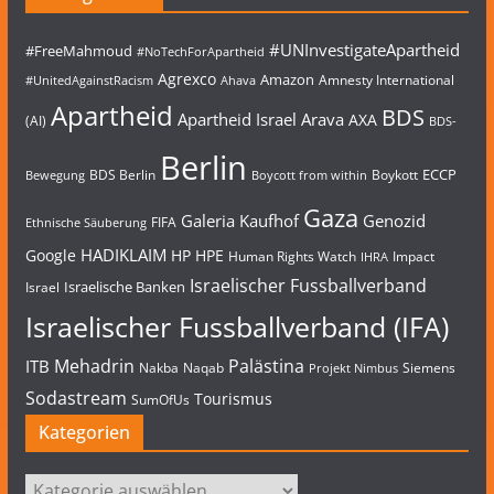
#UNInvestigateApartheid
#FreeMahmoud
#NoTechForApartheid
Agrexco
Amazon
Amnesty International
#UnitedAgainstRacism
Ahava
Apartheid
BDS
Apartheid Israel
Arava
AXA
(AI)
BDS-
Berlin
ECCP
BDS Berlin
Boykott
Bewegung
Boycott from within
Gaza
Galeria Kaufhof
Genozid
FIFA
Ethnische Säuberung
HADIKLAIM
Google
HP
HPE
Human Rights Watch
Impact
IHRA
Israelischer Fussballverband
Israelische Banken
Israel
Israelischer Fussballverband (IFA)
Mehadrin
Palästina
ITB
Nakba
Naqab
Siemens
Projekt Nimbus
Sodastream
Tourismus
SumOfUs
Kategorien
Kategorien