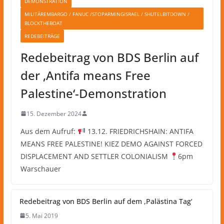
DEMONSTRATION
MILITÄREMBARGO / FANUC /STOPARMINGISRAEL / SHUTELBITDOWN /
BLOCKTHEBOAT
REDEBEITRÄGE
Redebeitrag von BDS Berlin auf
der ‚Antifa means Free
Palestine‘-Demonstration
15. Dezember 2024
Aus dem Aufruf:
13.12. FRIEDRICHSHAIN: ANTIFA
MEANS FREE PALESTINE! KIEZ DEMO AGAINST FORCED
DISPLACEMENT AND SETTLER COLONIALISM
6pm
Warschauer
Redebeitrag von BDS Berlin auf dem ‚Palästina Tag‘
5. Mai 2019