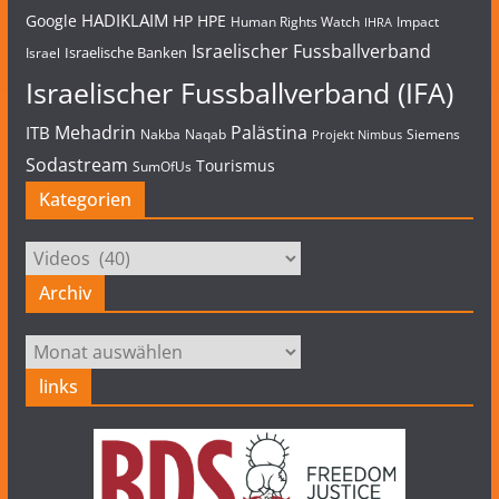
HADIKLAIM
Google
HP
HPE
Human Rights Watch
Impact
IHRA
Israelischer Fussballverband
Israelische Banken
Israel
Israelischer Fussballverband (IFA)
Mehadrin
Palästina
ITB
Nakba
Naqab
Siemens
Projekt Nimbus
Sodastream
Tourismus
SumOfUs
Kategorien
Kategorien
Archiv
Archiv
links