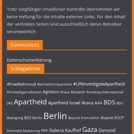
Trotz sorgfältiger inhaltlicher Kontrolle übernehmen wir
keine Haftung für die Inhalte externer Links. Für den Inhalt
der verlinkten Seiten sind ausschließlich deren Betreiber
verantwortlich.
Datenschutz
Datenschutzerklärung
Schlagwörter
#UNInvestigateApartheid
#FreeMahmoud
#NoTechForApartheid
Agrexco
Amazon
Amnesty International
#UnitedAgainstRacism
Ahava
Apartheid
BDS
Apartheid Israel
Arava
AXA
(AI)
BDS-
Berlin
ECCP
BDS Berlin
Boykott
Bewegung
Boycott from within
Gaza
Galeria Kaufhof
Genozid
FIFA
Ethnische Säuberung