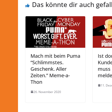
Das könnte dir auch gefal
Mach mit beim Puma
Ist d
“Schlimmstes.
Kunde
Geschenk. Aller
muss 
Zeiten.” Meme-a-
meld
Thon
11. De
26. November 2020