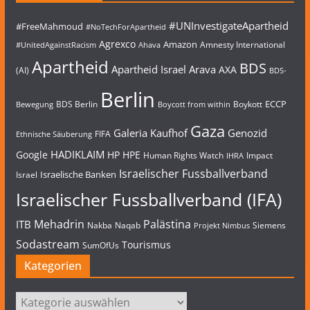
#UNInvestigateApartheid
#FreeMahmoud
#NoTechForApartheid
Agrexco
Amazon
Amnesty International
#UnitedAgainstRacism
Ahava
Apartheid
BDS
Apartheid Israel
Arava
AXA
(AI)
BDS-
Berlin
ECCP
BDS Berlin
Boykott
Bewegung
Boycott from within
Gaza
Galeria Kaufhof
Genozid
FIFA
Ethnische Säuberung
HADIKLAIM
Google
HP
HPE
Human Rights Watch
Impact
IHRA
Israelischer Fussballverband
Israelische Banken
Israel
Israelischer Fussballverband (IFA)
Mehadrin
Palästina
ITB
Nakba
Naqab
Siemens
Projekt Nimbus
Sodastream
Tourismus
SumOfUs
Kategorien
Kategorien