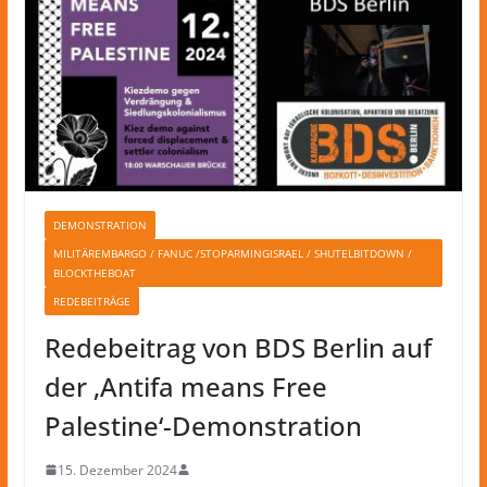
DEMONSTRATION
MILITÄREMBARGO / FANUC /STOPARMINGISRAEL / SHUTELBITDOWN /
BLOCKTHEBOAT
REDEBEITRÄGE
Redebeitrag von BDS Berlin auf
der ‚Antifa means Free
Palestine‘-Demonstration
15. Dezember 2024