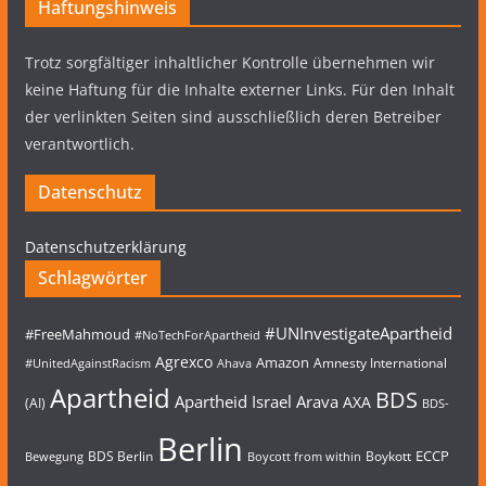
Haftungshinweis
Trotz sorgfältiger inhaltlicher Kontrolle übernehmen wir
keine Haftung für die Inhalte externer Links. Für den Inhalt
der verlinkten Seiten sind ausschließlich deren Betreiber
verantwortlich.
Datenschutz
Datenschutzerklärung
Schlagwörter
#UNInvestigateApartheid
#FreeMahmoud
#NoTechForApartheid
Agrexco
Amazon
Amnesty International
#UnitedAgainstRacism
Ahava
Apartheid
BDS
Apartheid Israel
Arava
AXA
(AI)
BDS-
Berlin
ECCP
BDS Berlin
Boykott
Bewegung
Boycott from within