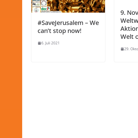
9. No
Weltw
#SaveJerusalem – We
Aktion
can’t stop now!
Welt 
6. Juli 2021
29. Okt