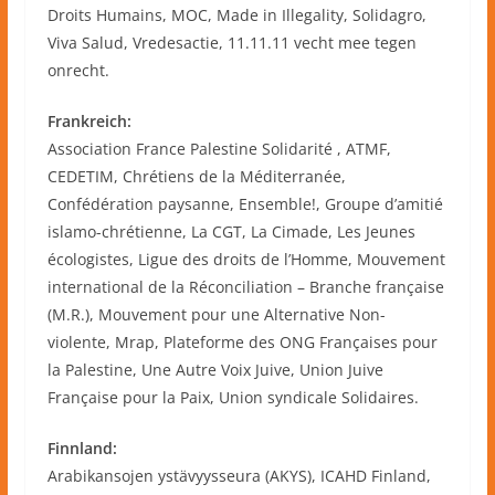
Droits Humains, MOC, Made in Illegality, Solidagro,
Viva Salud, Vredesactie, 11.11.11 vecht mee tegen
onrecht.
Frankreich:
Association France Palestine Solidarité , ATMF,
CEDETIM, Chrétiens de la Méditerranée,
Confédération paysanne, Ensemble!, Groupe d’amitié
islamo-chrétienne, La CGT, La Cimade, Les Jeunes
écologistes, Ligue des droits de l’Homme, Mouvement
international de la Réconciliation – Branche française
(M.R.), Mouvement pour une Alternative Non-
violente, Mrap, Plateforme des ONG Françaises pour
la Palestine, Une Autre Voix Juive, Union Juive
Française pour la Paix, Union syndicale Solidaires.
Finnland:
Arabikansojen ystävyysseura (AKYS), ICAHD Finland,