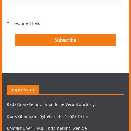
* = required field
Impressum
Redaktionelle und inhaltliche Verantwortung:
Doris Ghannam, Sybelstr. 40, 10629 Berlin
Kontakt über E-Mail: bds_berlin@web.de