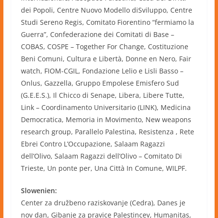
dei Popoli, Centre Nuovo Modello diSviluppo, Centre
Studi Sereno Regis, Comitato Fiorentino “fermiamo la
Guerra”, Confederazione dei Comitati di Base –
COBAS, COSPE – Together For Change, Costituzione
Beni Comuni, Cultura e Libertà, Donne en Nero, Fair
watch, FIOM-CGIL, Fondazione Lelio e Lisli Basso –
Onlus, Gazzella, Gruppo Empolese Emisfero Sud
(G.E.E.S.), Il Chicco di Senape, Libera, Libere Tutte,
Link – Coordinamento Universitario (LINK), Medicina
Democratica, Memoria in Movimento, New weapons
research group, Parallelo Palestina, Resistenza , Rete
Ebrei Contro L’Occupazione, Salaam Ragazzi
dell’Olivo, Salaam Ragazzi dell’Olivo – Comitato Di
Trieste, Un ponte per, Una Città In Comune, WILPF.
Slowenien:
Center za družbeno raziskovanje (Cedra), Danes je
nov dan, Gibanje za pravice Palestincev, Humanitas,