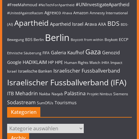
#UNInvestigateApartheid
#FreeMahmoud
#NoTechForApartheid
Agrexco
Amazon
Amnesty International
#UnitedAgainstRacism
Ahava
Apartheid
BDS
Apartheid Israel
Arava
AXA
(AI)
BDS-
Berlin
ECCP
BDS Berlin
Boykott
Bewegung
Boycott from within
Gaza
Galeria Kaufhof
Genozid
FIFA
Ethnische Säuberung
HADIKLAIM
Google
HP
HPE
Human Rights Watch
Impact
IHRA
Israelischer Fussballverband
Israelische Banken
Israel
Israelischer Fussballverband (IFA)
Mehadrin
Palästina
ITB
Nakba
Naqab
Siemens
Projekt Nimbus
Sodastream
Tourismus
SumOfUs
Kategorien
Kategorien
Archiv