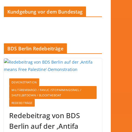
Kundgebung vor dem Bundestag
BDS Berlin Redebeiträge
DEMONSTRATION
MILITÄREMBARGO / FANUC /STOPARMINGISRAEL /
SHUTELBITDOWN / BLOCKTHEBOAT
REDEBEITRÄGE
Redebeitrag von BDS
Berlin auf der ‚Antifa