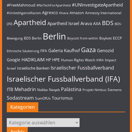
#UNInvestigateApartheid
#FreeMahmoud
#NoTechForApartheid
Agrexco
Amazon
Amnesty International
#UnitedAgainstRacism
Ahava
Apartheid
BDS
Apartheid Israel
Arava
AXA
(AI)
BDS-
Berlin
ECCP
BDS Berlin
Boykott
Bewegung
Boycott from within
Gaza
Galeria Kaufhof
Genozid
FIFA
Ethnische Säuberung
HADIKLAIM
Google
HP
HPE
Human Rights Watch
Impact
IHRA
Israelischer Fussballverband
Israelische Banken
Israel
Israelischer Fussballverband (IFA)
Mehadrin
Palästina
ITB
Nakba
Naqab
Siemens
Projekt Nimbus
Sodastream
Tourismus
SumOfUs
Kategorien
Kategorien
Archiv