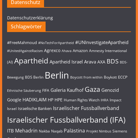
Datenschutz
Datenschutzerklärung
Schlagwörter
#UNInvestigateApartheid
#FreeMahmoud
#NoTechForApartheid
Agrexco
Amazon
Amnesty International
#UnitedAgainstRacism
Ahava
Apartheid
BDS
Apartheid Israel
Arava
AXA
(AI)
BDS-
Berlin
ECCP
BDS Berlin
Boykott
Bewegung
Boycott from within
Gaza
Galeria Kaufhof
Genozid
FIFA
Ethnische Säuberung
HADIKLAIM
Google
HP
HPE
Human Rights Watch
Impact
IHRA
Israelischer Fussballverband
Israelische Banken
Israel
Israelischer Fussballverband (IFA)
Mehadrin
Palästina
ITB
Nakba
Naqab
Siemens
Projekt Nimbus