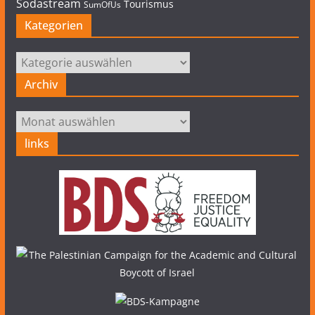
Sodastream
Tourismus
SumOfUs
Kategorien
Kategorien
Archiv
Archiv
links