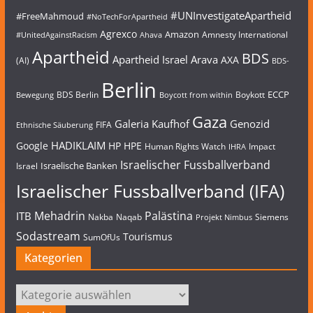
#UNInvestigateApartheid
#FreeMahmoud
#NoTechForApartheid
Agrexco
Amazon
Amnesty International
#UnitedAgainstRacism
Ahava
Apartheid
BDS
Apartheid Israel
Arava
AXA
(AI)
BDS-
Berlin
ECCP
BDS Berlin
Boykott
Bewegung
Boycott from within
Gaza
Galeria Kaufhof
Genozid
FIFA
Ethnische Säuberung
HADIKLAIM
Google
HP
HPE
Human Rights Watch
Impact
IHRA
Israelischer Fussballverband
Israelische Banken
Israel
Israelischer Fussballverband (IFA)
Mehadrin
Palästina
ITB
Nakba
Naqab
Siemens
Projekt Nimbus
Sodastream
Tourismus
SumOfUs
Kategorien
Kategorien