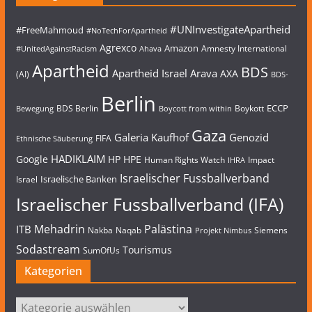
#UNInvestigateApartheid
#FreeMahmoud
#NoTechForApartheid
Agrexco
Amazon
Amnesty International
#UnitedAgainstRacism
Ahava
Apartheid
BDS
Apartheid Israel
Arava
AXA
(AI)
BDS-
Berlin
ECCP
BDS Berlin
Boykott
Bewegung
Boycott from within
Gaza
Galeria Kaufhof
Genozid
FIFA
Ethnische Säuberung
HADIKLAIM
Google
HP
HPE
Human Rights Watch
Impact
IHRA
Israelischer Fussballverband
Israelische Banken
Israel
Israelischer Fussballverband (IFA)
Mehadrin
Palästina
ITB
Nakba
Naqab
Siemens
Projekt Nimbus
Sodastream
Tourismus
SumOfUs
Kategorien
Kategorien