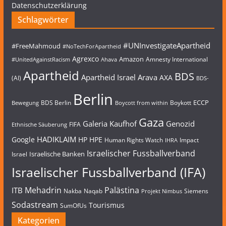
Datenschutzerklärung
Schlagwörter
#UNInvestigateApartheid
#FreeMahmoud
#NoTechForApartheid
Agrexco
Amazon
Amnesty International
#UnitedAgainstRacism
Ahava
Apartheid
BDS
Apartheid Israel
Arava
AXA
(AI)
BDS-
Berlin
ECCP
BDS Berlin
Boykott
Bewegung
Boycott from within
Gaza
Galeria Kaufhof
Genozid
FIFA
Ethnische Säuberung
HADIKLAIM
Google
HP
HPE
Human Rights Watch
Impact
IHRA
Israelischer Fussballverband
Israelische Banken
Israel
Israelischer Fussballverband (IFA)
Mehadrin
Palästina
ITB
Nakba
Naqab
Siemens
Projekt Nimbus
Sodastream
Tourismus
SumOfUs
Kategorien