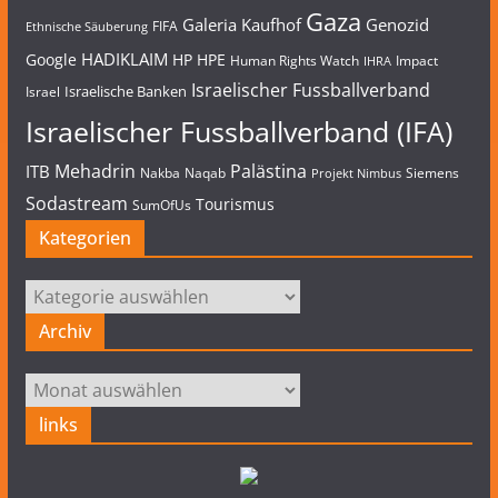
Gaza
Galeria Kaufhof
Genozid
FIFA
Ethnische Säuberung
HADIKLAIM
Google
HP
HPE
Human Rights Watch
Impact
IHRA
Israelischer Fussballverband
Israelische Banken
Israel
Israelischer Fussballverband (IFA)
Mehadrin
Palästina
ITB
Nakba
Naqab
Siemens
Projekt Nimbus
Sodastream
Tourismus
SumOfUs
Kategorien
Kategorien
Archiv
Archiv
links