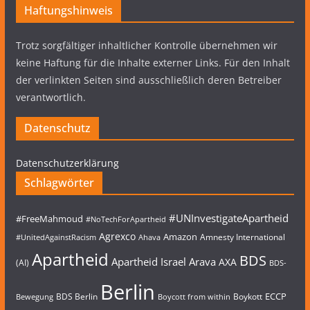
Haftungshinweis
Trotz sorgfältiger inhaltlicher Kontrolle übernehmen wir
keine Haftung für die Inhalte externer Links. Für den Inhalt
der verlinkten Seiten sind ausschließlich deren Betreiber
verantwortlich.
Datenschutz
Datenschutzerklärung
Schlagwörter
#UNInvestigateApartheid
#FreeMahmoud
#NoTechForApartheid
Agrexco
Amazon
Amnesty International
#UnitedAgainstRacism
Ahava
Apartheid
BDS
Apartheid Israel
Arava
AXA
(AI)
BDS-
Berlin
ECCP
BDS Berlin
Boykott
Bewegung
Boycott from within