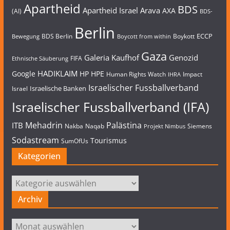
Apartheid
BDS
Apartheid Israel
Arava
AXA
(AI)
BDS-
Berlin
ECCP
BDS Berlin
Boykott
Bewegung
Boycott from within
Gaza
Galeria Kaufhof
Genozid
FIFA
Ethnische Säuberung
HADIKLAIM
Google
HP
HPE
Human Rights Watch
Impact
IHRA
Israelischer Fussballverband
Israelische Banken
Israel
Israelischer Fussballverband (IFA)
Mehadrin
Palästina
ITB
Nakba
Naqab
Siemens
Projekt Nimbus
Sodastream
Tourismus
SumOfUs
Kategorien
Kategorien
Archiv
Archiv