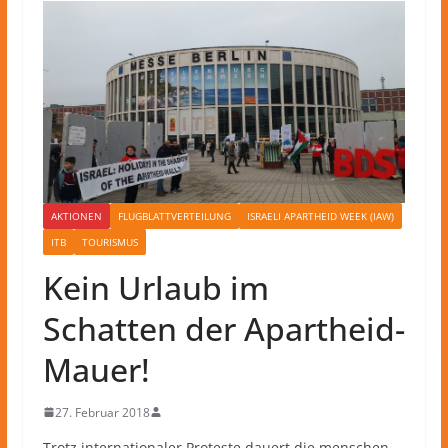
AKTIONEN
FLUGBLATTVERTEILUNG
ISRAELI APARTHEID WEEK (IAW)
ITB
TOURISMUS
Kein Urlaub im
Schatten der Apartheid-
Mauer!
27. Februar 2018
Trotz internationaler Proteste dauert die menschen-